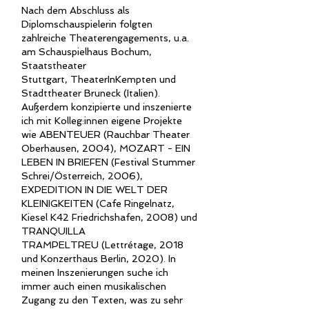
Nach dem Abschluss als
Diplomschauspielerin folgten
zahlreiche Theaterengagements, u.a.
am Schauspielhaus Bochum,
Staatstheater
Stuttgart,
TheaterInKempten und
Stadttheater Bruneck (Italien).
Außerdem konzipierte und inszenierte
ich mit Kolleg:innen eigene
Projekte
wie
ABENTEUER (Rauchbar Theater
Oberhausen, 2004), MOZART - EIN
LEBEN IN BRIEFEN (Festival Stummer
Schrei/Österreich, 2006),
EXPEDITION IN DIE WELT DER
KLEINIGKEITEN (Cafe Ringelnatz,
Kiesel K42 Friedrichshafen, 2008) und
TRANQUILLA
TRAMPELTREU
(Lettrétage, 2018
und Konzerthaus Berlin, 2020)
. In
meinen Inszenierungen suche
ich
immer auch einen musikalischen
Zugang zu den Texten, was zu sehr